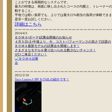
ことができる画期的なシステムです。
最大の特徴は、画面に映し出されたコースの勾配と、トレーナー
動すること。
平地では軽い負荷でも、上りでは最大22%相当の負荷が体験でき
是非一度お試しください。
詳細はこちら
2014/4/3
ＢＯＭＡ(ボーマ)試乗会開催のお知らせ
４月５日(土)午後より、今、コストパフォーマンスの高さで話題の
ＢＯＭＡ最新モデルの試乗会を開催します！
さまざまなモデルを乗り比べられる数少ないチャンス！
ぜひご来店ください！
2012/2/16
Tacx LumosとIPF X-TAILの紹介です！